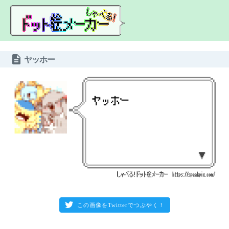
description
ヤッホー
この画像をTwitterでつぶやく！