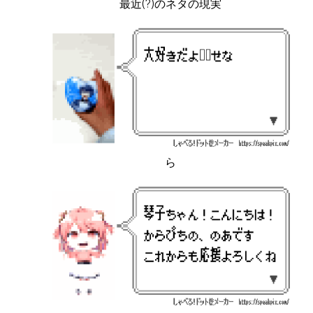
最近(?)のネタの現実
ら