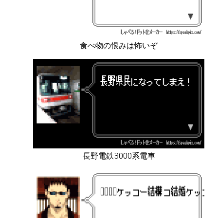
食べ物の恨みは怖いぞ
長野電鉄3000系電車