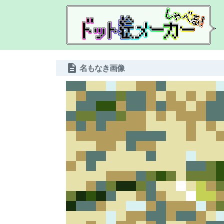
description
名もなき画像